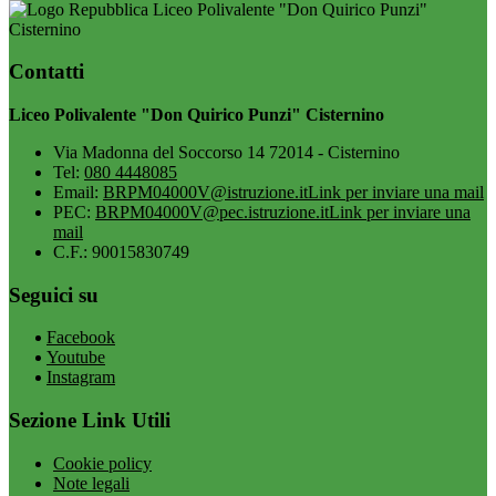
Liceo Polivalente "Don Quirico Punzi"
Cisternino
Contatti
Liceo Polivalente "Don Quirico Punzi" Cisternino
Via Madonna del Soccorso 14 72014 - Cisternino
Tel:
080 4448085
Email:
BRPM04000V@istruzione.it
Link per inviare una mail
PEC:
BRPM04000V@pec.istruzione.it
Link per inviare una
mail
C.F.: 90015830749
Seguici su
Facebook
Youtube
Instagram
Sezione Link Utili
Cookie policy
Note legali