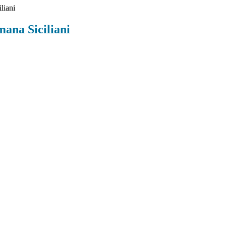
liani
mana Siciliani