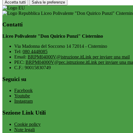
Accetta tutti
Salva le preferenze
Liceo Polivalente "Don Quirico Punzi" Cisterni
Contatti
Liceo Polivalente "Don Quirico Punzi" Cisternino
Via Madonna del Soccorso 14 72014 - Cisternino
Tel:
080 4448085
Email:
BRPM04000V@istruzione.it
Link per inviare una mail
PEC:
BRPM04000V@pec.istruzione.it
Link per inviare una ma
C.F.: 90015830749
Seguici su
Facebook
Youtube
Instagram
Sezione Link Utili
Cookie policy
Note legali