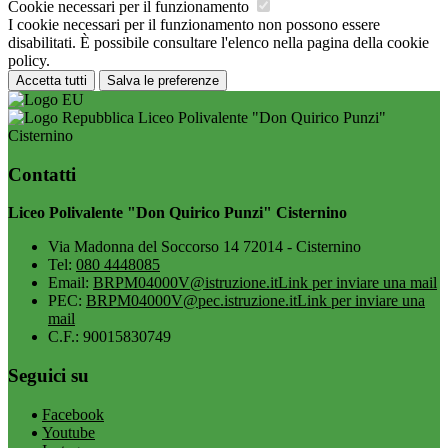
Cookie necessari per il funzionamento
I cookie necessari per il funzionamento non possono essere
disabilitati. È possibile consultare l'elenco nella pagina della cookie
policy.
Accetta tutti
Salva le preferenze
Liceo Polivalente "Don Quirico Punzi"
Cisternino
Contatti
Liceo Polivalente "Don Quirico Punzi" Cisternino
Via Madonna del Soccorso 14 72014 - Cisternino
Tel:
080 4448085
Email:
BRPM04000V@istruzione.it
Link per inviare una mail
PEC:
BRPM04000V@pec.istruzione.it
Link per inviare una
mail
C.F.: 90015830749
Seguici su
Facebook
Youtube