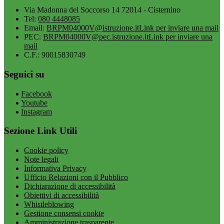
Via Madonna del Soccorso 14 72014 - Cisternino
Tel:
080 4448085
Email:
BRPM04000V@istruzione.it
Link per inviare una mail
PEC:
BRPM04000V@pec.istruzione.it
Link per inviare una
mail
C.F.: 90015830749
Seguici su
Facebook
Youtube
Instagram
Sezione Link Utili
Cookie policy
Note legali
Informativa Privacy
Ufficio Relazioni con il Pubblico
Dichiarazione di accessibilità
Obiettivi di accessibilità
Whistleblowing
Gestione consensi cookie
Amministrazione trasparente