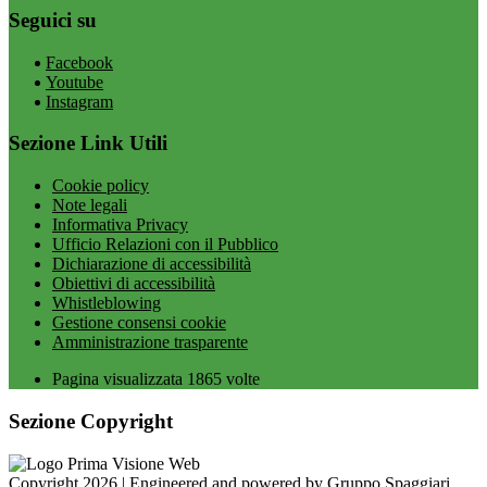
Seguici su
Facebook
Youtube
Instagram
Sezione Link Utili
Cookie policy
Note legali
Informativa Privacy
Ufficio Relazioni con il Pubblico
Dichiarazione di accessibilità
Obiettivi di accessibilità
Whistleblowing
Gestione consensi cookie
Amministrazione trasparente
Pagina visualizzata
1865
volte
Sezione Copyright
Copyright 2026 | Engineered and powered by Gruppo Spaggiari