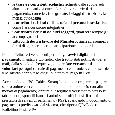
le tasse e i contributi scolastici
richiesti dalle scuole agli
alunni per le attività curriculari ed extracurriculari a
pagamento, come le visite guidate, i viaggi d’istruzione, la
mensa autogestita
i contributi richiesti dalla scuola al personale scolastico
,
come l’assicurazione integrativa
i contributi richiesti ad altri soggetti
, quali ad esempio gli
accompagnatori
tutti contributi a favore del Ministero
, quali ad esempio i
diritti di segreteria per la partecipazione a concorsi
Potrai effettuare i versamenti per tutti gli
avvisi digitali di
pagamento
intestati a tuo figlio, che ti sono stati notificati (per e-
mail) dalla scuola di frequenza, oppure fare
versamenti
volontari
per ogni causale di pagamento elettronico, che le scuole o
il Ministero hanno reso eseguibile tramite Pago In Rete.
Accedendo con PC, Tablet, Smartphone puoi scegliere di pagare
subito online con carta di credito, addebito in conto (o con altri
metodi di pagamento) oppure di eseguire il versamento presso le
tabaccherie, sportelli bancari autorizzati, uffici postali o altri
prestatori di servizi di pagamento (PSP), scaricando il documento di
pagamento predisposto dal sistema, che riporta QR-Code e
Bollettino Postale PA.