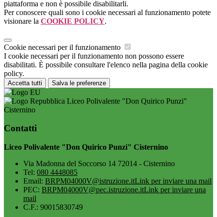
piattaforma e non è possibile disabilitarli.
Per conoscere quali sono i cookie necessari al funzionamento potete
visionare la
COOKIE POLICY
.
Cookie necessari per il funzionamento
I cookie necessari per il funzionamento non possono essere
disabilitati. È possibile consultare l'elenco nella pagina della cookie
policy.
Accetta tutti
Salva le preferenze
Liceo Polivalente "Don Quirico Punzi"
Cisternino
Contatti
Liceo Polivalente "Don Quirico Punzi" Cisternino
Via Madonna del Soccorso 14 72014 - Cisternino
Tel:
080 4448085
Email:
BRPM04000V@istruzione.it
Link per inviare una mail
PEC:
BRPM04000V@pec.istruzione.it
Link per inviare una
mail
C.F.: 90015830749