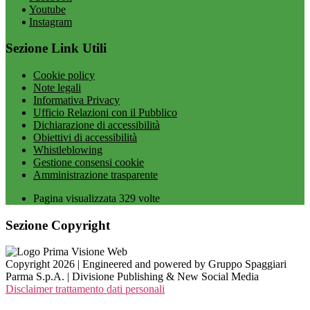
Youtube
Instagram
Sezione Link Utili
Cookie policy
Note legali
Informativa Privacy
Ufficio Relazioni con il Pubblico
Dichiarazione di accessibilità
Obiettivi di accessibilità
Whistleblowing
Gestione consensi cookie
Amministrazione trasparente
Pagina visualizzata
329
volte
Sezione Copyright
Copyright 2026 | Engineered and powered by Gruppo Spaggiari
Parma S.p.A. | Divisione Publishing & New Social Media
Disclaimer trattamento dati personali