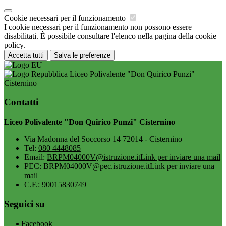
Cookie necessari per il funzionamento
I cookie necessari per il funzionamento non possono essere
disabilitati. È possibile consultare l'elenco nella pagina della cookie
policy.
Accetta tutti
Salva le preferenze
Liceo Polivalente "Don Quirico Punzi"
Cisternino
Contatti
Liceo Polivalente "Don Quirico Punzi" Cisternino
Via Madonna del Soccorso 14 72014 - Cisternino
Tel:
080 4448085
Email:
BRPM04000V@istruzione.it
Link per inviare una mail
PEC:
BRPM04000V@pec.istruzione.it
Link per inviare una
mail
C.F.: 90015830749
Seguici su
Facebook