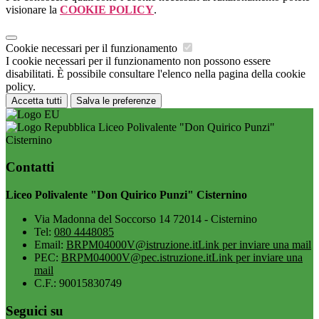
visionare la
COOKIE POLICY
.
Cookie necessari per il funzionamento
I cookie necessari per il funzionamento non possono essere
disabilitati. È possibile consultare l'elenco nella pagina della cookie
policy.
Accetta tutti
Salva le preferenze
Liceo Polivalente "Don Quirico Punzi"
Cisternino
Contatti
Liceo Polivalente "Don Quirico Punzi" Cisternino
Via Madonna del Soccorso 14 72014 - Cisternino
Tel:
080 4448085
Email:
BRPM04000V@istruzione.it
Link per inviare una mail
PEC:
BRPM04000V@pec.istruzione.it
Link per inviare una
mail
C.F.: 90015830749
Seguici su