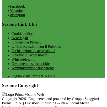
Facebook
Youtube
Instagram
Sezione Link Utili
Cookie policy
Note legali
Informativa Privacy
Ufficio Relazioni con il Pubblico
Dichiarazione di accessibilità
Obiettivi di accessibilità
Whistleblowing
Gestione consensi cookie
Amministrazione trasparente
Pagina visualizzata
916
volte
Sezione Copyright
Copyright 2026 | Engineered and powered by Gruppo Spaggiari
Parma S.p.A. | Divisione Publishing & New Social Media