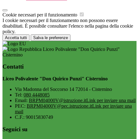
Cookie necessari per il funzionamento
I cookie necessari per il funzionamento non possono essere
disabilitati. È possibile consultare l'elenco nella pagina della cookie
policy.
Accetta tutti
Salva le preferenze
Liceo Polivalente "Don Quirico Punzi"
Cisternino
Contatti
Liceo Polivalente "Don Quirico Punzi" Cisternino
Via Madonna del Soccorso 14 72014 - Cisternino
Tel:
080 4448085
Email:
BRPM04000V@istruzione.it
Link per inviare una mail
PEC:
BRPM04000V@pec.istruzione.it
Link per inviare una
mail
C.F.: 90015830749
Seguici su