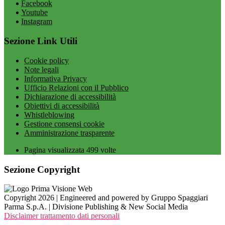
Facebook
Youtube
Instagram
Sezione Link Utili
Cookie policy
Note legali
Informativa Privacy
Ufficio Relazioni con il Pubblico
Dichiarazione di accessibilità
Obiettivi di accessibilità
Whistleblowing
Gestione consensi cookie
Amministrazione trasparente
Pagina visualizzata
499
volte
Sezione Copyright
Copyright 2026 | Engineered and powered by Gruppo Spaggiari
Parma S.p.A. | Divisione Publishing & New Social Media
Disclaimer trattamento dati personali