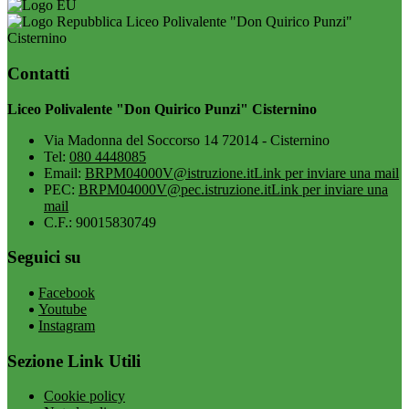
Liceo Polivalente "Don Quirico Punzi"
Cisternino
Contatti
Liceo Polivalente "Don Quirico Punzi" Cisternino
Via Madonna del Soccorso 14 72014 - Cisternino
Tel:
080 4448085
Email:
BRPM04000V@istruzione.it
Link per inviare una mail
PEC:
BRPM04000V@pec.istruzione.it
Link per inviare una
mail
C.F.: 90015830749
Seguici su
Facebook
Youtube
Instagram
Sezione Link Utili
Cookie policy