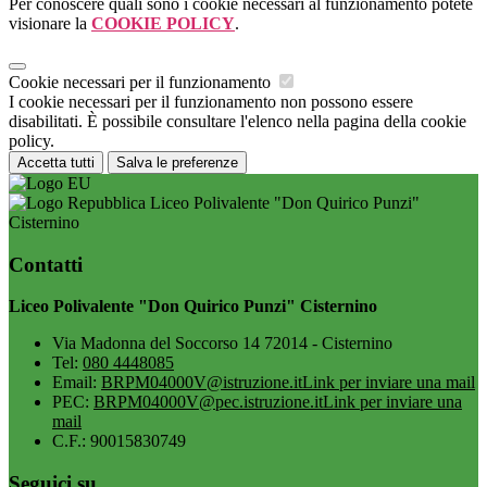
Per conoscere quali sono i cookie necessari al funzionamento potete
visionare la
COOKIE POLICY
.
Cookie necessari per il funzionamento
I cookie necessari per il funzionamento non possono essere
disabilitati. È possibile consultare l'elenco nella pagina della cookie
policy.
Accetta tutti
Salva le preferenze
Liceo Polivalente "Don Quirico Punzi"
Cisternino
Contatti
Liceo Polivalente "Don Quirico Punzi" Cisternino
Via Madonna del Soccorso 14 72014 - Cisternino
Tel:
080 4448085
Email:
BRPM04000V@istruzione.it
Link per inviare una mail
PEC:
BRPM04000V@pec.istruzione.it
Link per inviare una
mail
C.F.: 90015830749
Seguici su