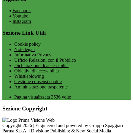
Facebook
Youtube
Instagram
Sezione Link Utili
Cookie policy
Note legali
Informativa Privacy
Ufficio Relazioni con il Pubblico
Dichiarazione di accessibilità
Obiettivi di accessibilità
Whistleblowing
Gestione consensi cookie
Amministrazione trasparente
Pagina visualizzata
3536
volte
Sezione Copyright
Copyright 2026 | Engineered and powered by Gruppo Spaggiari
Parma S.p.A. | Divisione Publishing & New Social Media