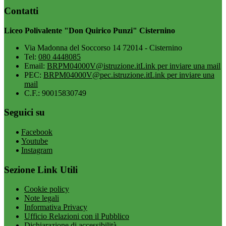
Contatti
Liceo Polivalente "Don Quirico Punzi" Cisternino
Via Madonna del Soccorso 14 72014 - Cisternino
Tel:
080 4448085
Email:
BRPM04000V@istruzione.it
Link per inviare una mail
PEC:
BRPM04000V@pec.istruzione.it
Link per inviare una
mail
C.F.: 90015830749
Seguici su
Facebook
Youtube
Instagram
Sezione Link Utili
Cookie policy
Note legali
Informativa Privacy
Ufficio Relazioni con il Pubblico
Dichiarazione di accessibilità