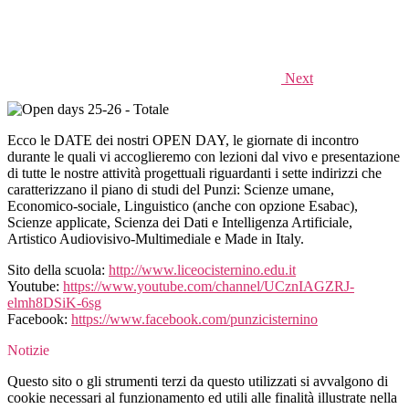
Next
Ecco le DATE dei nostri OPEN DAY, le giornate di incontro
durante le quali vi accoglieremo con lezioni dal vivo e presentazione
di tutte le nostre attività progettuali riguardanti i sette indirizzi che
caratterizzano il piano di studi del Punzi: Scienze umane,
Economico-sociale, Linguistico (anche con opzione Esabac),
Scienze applicate, Scienza dei Dati e Intelligenza Artificiale,
Artistico Audiovisivo-Multimediale e Made in Italy.
Sito della scuola:
http://www.liceocisternino.edu.it
Youtube:
https://www.youtube.com/channel/UCznIAGZRJ-
elmh8DSiK-6sg
Facebook:
https://www.facebook.com/punzicisternino
Notizie
Questo sito o gli strumenti terzi da questo utilizzati si avvalgono di
cookie necessari al funzionamento ed utili alle finalità illustrate nella