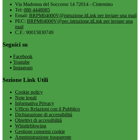
Via Madonna del Soccorso 14 72014 - Cisternino
Tel:
080 4448085
Email:
BRPM04000V@istruzione.it
Link per inviare una mail
PEC:
BRPM04000V@pec.istruzione.it
Link per inviare una
mail
C.F.: 90015830749
Seguici su
Facebook
Youtube
Instagram
Sezione Link Utili
Cookie policy
Note legali
Informativa Privacy
Ufficio Relazioni con il Pubblico
Dichiarazione di accessibilità
Obiettivi di accessibilità
Whistleblowing
Gestione consensi cookie
Amministrazione trasparente