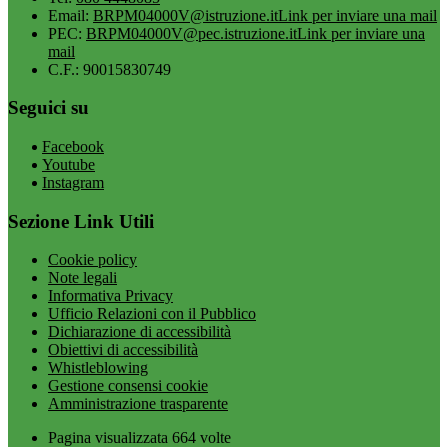
Email:
BRPM04000V@istruzione.it
Link per inviare una mail
PEC:
BRPM04000V@pec.istruzione.it
Link per inviare una
mail
C.F.: 90015830749
Seguici su
Facebook
Youtube
Instagram
Sezione Link Utili
Cookie policy
Note legali
Informativa Privacy
Ufficio Relazioni con il Pubblico
Dichiarazione di accessibilità
Obiettivi di accessibilità
Whistleblowing
Gestione consensi cookie
Amministrazione trasparente
Pagina visualizzata
664
volte