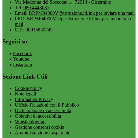
Via Madonna del Soccorso 14 72014 - Cisternino
Tel:
080 4448085
Email:
BRPM04000V@istruzione.it
Link per inviare una mail
PEC:
BRPM04000V@pec.istruzione.it
Link per inviare una
mail
C.F.: 90015830749
Seguici su
Facebook
Youtube
Instagram
Sezione Link Utili
Cookie policy
Note legali
Informativa Privacy
Ufficio Relazioni con il Pubblico
Dichiarazione di accessibilità
Obiettivi di accessibilità
Whistleblowing
Gestione consensi cookie
Amministrazione trasparente