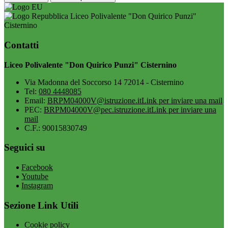
Liceo Polivalente "Don Quirico Punzi"
Cisternino
Contatti
Liceo Polivalente "Don Quirico Punzi" Cisternino
Via Madonna del Soccorso 14 72014 - Cisternino
Tel:
080 4448085
Email:
BRPM04000V@istruzione.it
Link per inviare una mail
PEC:
BRPM04000V@pec.istruzione.it
Link per inviare una
mail
C.F.: 90015830749
Seguici su
Facebook
Youtube
Instagram
Sezione Link Utili
Cookie policy