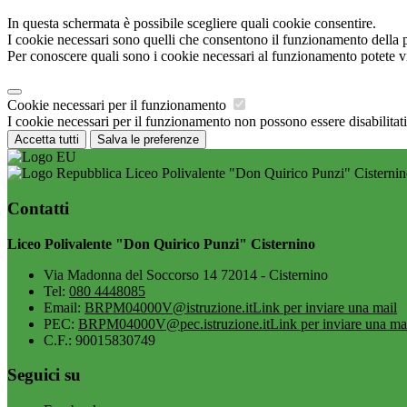
In questa schermata è possibile scegliere quali cookie consentire.
I cookie necessari sono quelli che consentono il funzionamento della pi
Per conoscere quali sono i cookie necessari al funzionamento potete v
Cookie necessari per il funzionamento
I cookie necessari per il funzionamento non possono essere disabilitati.
Accetta tutti
Salva le preferenze
Liceo Polivalente "Don Quirico Punzi" Cisterni
Contatti
Liceo Polivalente "Don Quirico Punzi" Cisternino
Via Madonna del Soccorso 14 72014 - Cisternino
Tel:
080 4448085
Email:
BRPM04000V@istruzione.it
Link per inviare una mail
PEC:
BRPM04000V@pec.istruzione.it
Link per inviare una ma
C.F.: 90015830749
Seguici su