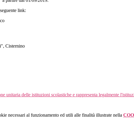
 a partire dal 01/09/2019.
 seguente link:
ico
i", Cisternino
ne unitaria delle istituzioni scolastiche e rappresenta legalmente l'istituz
kie necessari al funzionamento ed utili alle finalità illustrate nella
COO