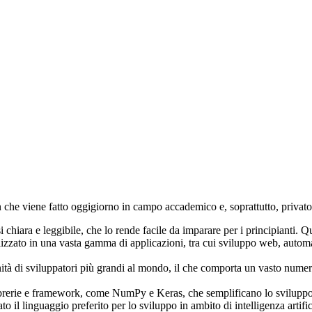
n che viene fatto oggigiorno in campo accademico e, soprattutto, privat
i chiara e leggibile, che lo rende facile da imparare per i principianti. 
zzato in una vasta gamma di applicazioni, tra cui sviluppo web, automazio
 di sviluppatori più grandi al mondo, il che comporta un vasto numero di
ibrerie e framework, come NumPy e Keras, che semplificano lo sviluppo 
o il linguaggio preferito per lo sviluppo in ambito di intelligenza artifi