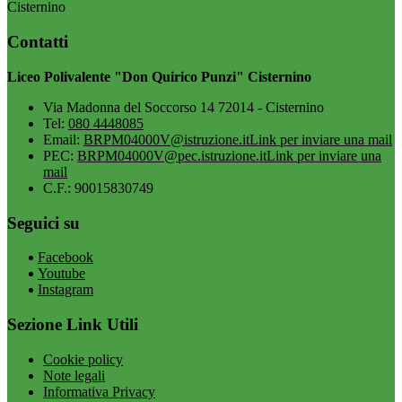
Cisternino
Contatti
Liceo Polivalente "Don Quirico Punzi" Cisternino
Via Madonna del Soccorso 14 72014 - Cisternino
Tel:
080 4448085
Email:
BRPM04000V@istruzione.it
Link per inviare una mail
PEC:
BRPM04000V@pec.istruzione.it
Link per inviare una
mail
C.F.: 90015830749
Seguici su
Facebook
Youtube
Instagram
Sezione Link Utili
Cookie policy
Note legali
Informativa Privacy