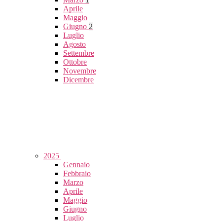
Aprile
Maggio
Giugno
2
Luglio
Agosto
Settembre
Ottobre
Novembre
Dicembre
2025
Gennaio
Febbraio
Marzo
Aprile
Maggio
Giugno
Luglio