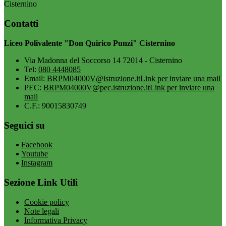
Cisternino
Contatti
Liceo Polivalente "Don Quirico Punzi" Cisternino
Via Madonna del Soccorso 14 72014 - Cisternino
Tel:
080 4448085
Email:
BRPM04000V@istruzione.it
Link per inviare una mail
PEC:
BRPM04000V@pec.istruzione.it
Link per inviare una
mail
C.F.: 90015830749
Seguici su
Facebook
Youtube
Instagram
Sezione Link Utili
Cookie policy
Note legali
Informativa Privacy