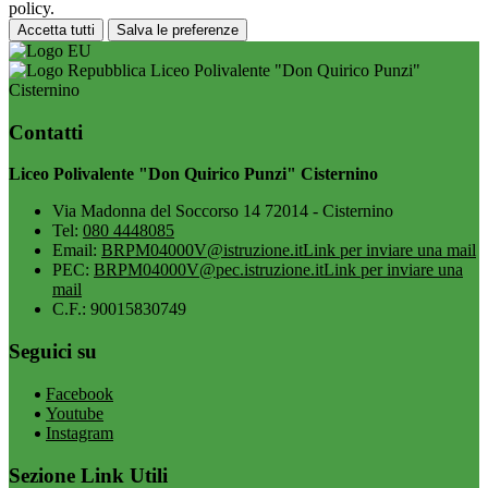
policy.
Accetta tutti
Salva le preferenze
Liceo Polivalente "Don Quirico Punzi"
Cisternino
Contatti
Liceo Polivalente "Don Quirico Punzi" Cisternino
Via Madonna del Soccorso 14 72014 - Cisternino
Tel:
080 4448085
Email:
BRPM04000V@istruzione.it
Link per inviare una mail
PEC:
BRPM04000V@pec.istruzione.it
Link per inviare una
mail
C.F.: 90015830749
Seguici su
Facebook
Youtube
Instagram
Sezione Link Utili