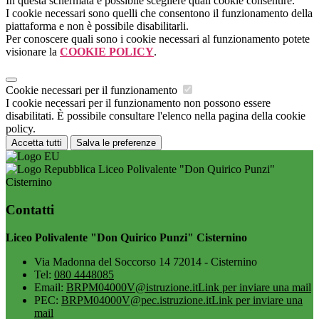
In questa schermata è possibile scegliere quali cookie consentire.
I cookie necessari sono quelli che consentono il funzionamento della
piattaforma e non è possibile disabilitarli.
Per conoscere quali sono i cookie necessari al funzionamento potete
visionare la
COOKIE POLICY
.
Cookie necessari per il funzionamento
I cookie necessari per il funzionamento non possono essere
disabilitati. È possibile consultare l'elenco nella pagina della cookie
policy.
Accetta tutti
Salva le preferenze
Liceo Polivalente "Don Quirico Punzi"
Cisternino
Contatti
Liceo Polivalente "Don Quirico Punzi" Cisternino
Via Madonna del Soccorso 14 72014 - Cisternino
Tel:
080 4448085
Email:
BRPM04000V@istruzione.it
Link per inviare una mail
PEC:
BRPM04000V@pec.istruzione.it
Link per inviare una
mail