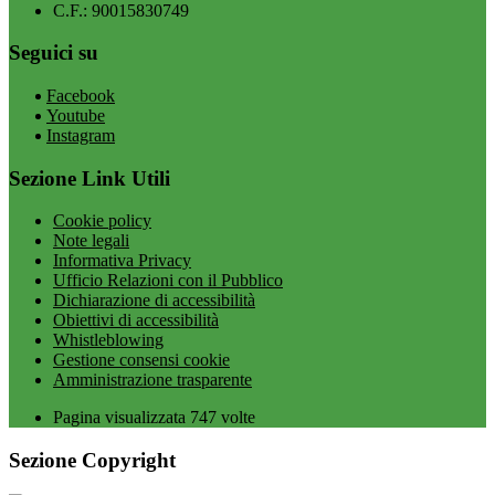
C.F.: 90015830749
Seguici su
Facebook
Youtube
Instagram
Sezione Link Utili
Cookie policy
Note legali
Informativa Privacy
Ufficio Relazioni con il Pubblico
Dichiarazione di accessibilità
Obiettivi di accessibilità
Whistleblowing
Gestione consensi cookie
Amministrazione trasparente
Pagina visualizzata
747
volte
Sezione Copyright