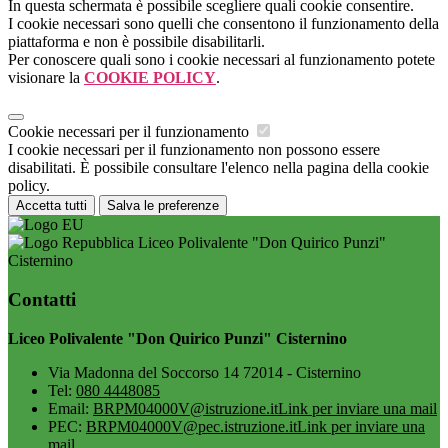
In questa schermata è possibile scegliere quali cookie consentire.
I cookie necessari sono quelli che consentono il funzionamento della
piattaforma e non è possibile disabilitarli.
Per conoscere quali sono i cookie necessari al funzionamento potete
visionare la
COOKIE POLICY
.
Cookie necessari per il funzionamento
I cookie necessari per il funzionamento non possono essere
disabilitati. È possibile consultare l'elenco nella pagina della cookie
policy.
Accetta tutti
Salva le preferenze
Liceo Polivalente "Don Quirico Punzi"
Cisternino
Contatti
Liceo Polivalente "Don Quirico Punzi" Cisternino
Via Madonna del Soccorso 14 72014 - Cisternino
Tel:
080 4448085
Email:
BRPM04000V@istruzione.it
Link per inviare una mail
PEC:
BRPM04000V@pec.istruzione.it
Link per inviare una
mail