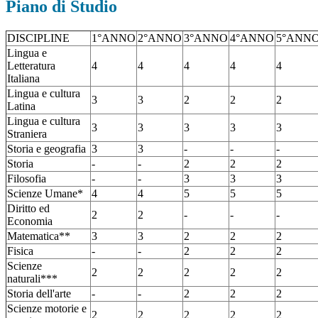
Piano di Studio
DISCIPLINE
1°ANNO
2°ANNO
3°ANNO
4°ANNO
5°ANN
Lingua e
Letteratura
4
4
4
4
4
Italiana
Lingua e cultura
3
3
2
2
2
Latina
Lingua e cultura
3
3
3
3
3
Straniera
Storia e geografia
3
3
-
-
-
Storia
-
-
2
2
2
Filosofia
-
-
3
3
3
Scienze Umane*
4
4
5
5
5
Diritto ed
2
2
-
-
-
Economia
Matematica**
3
3
2
2
2
Fisica
-
-
2
2
2
Scienze
2
2
2
2
2
naturali***
Storia dell'arte
-
-
2
2
2
Scienze motorie e
2
2
2
2
2