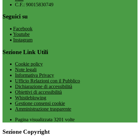
C.F.: 90015830749
Seguici su
Facebook
Youtube
Instagram
Sezione Link Utili
Cookie policy
Note legali
Informativa Privacy
Ufficio Relazioni con il Pubblico
Dichiarazione di accessibilità
Obiettivi di accessibilità
Whistleblowing
Gestione consensi cookie
Amministrazione trasparente
Pagina visualizzata
3201
volte
Sezione Copyright