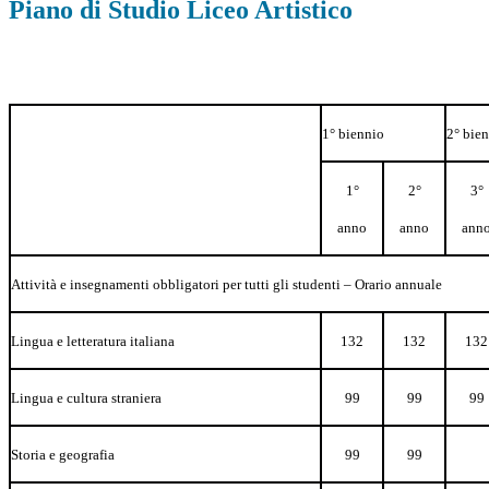
Piano di Studio Liceo Artistico
1°
biennio
2°
bien
1°
2°
3°
anno
anno
ann
Attività
e
insegnamenti obbligatori per
tutti gli studenti –
Orario
annuale
Lingua
e
letteratura
italiana
132
132
132
Lingua
e
cultura
straniera
99
99
99
Storia
e
geografia
99
99