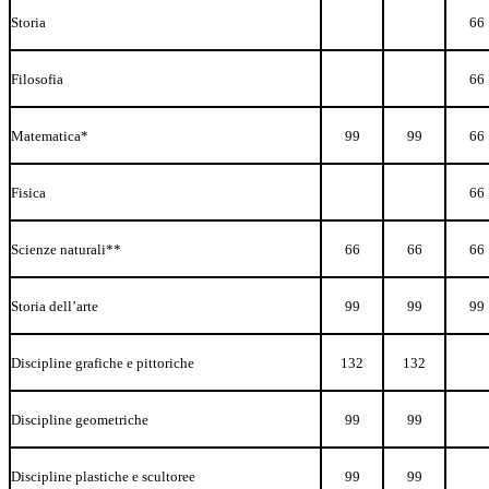
Storia
66
Filosofia
66
Matematica*
99
99
66
Fisica
66
Scienze
naturali**
66
66
66
Storia
dell’arte
99
99
99
Discipline
grafiche
e
pittoriche
132
132
Discipline
geometriche
99
99
Discipline
plastiche
e
scultoree
99
99