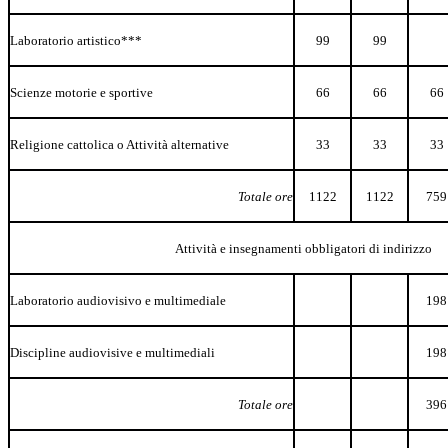
Laboratorio
artistico***
99
99
Scienze
motorie
e
sportive
66
66
66
Religione
cattolica
o
Attività
alternative
33
33
33
Totale
ore
1122
1122
759
Attività
e
insegnamenti
obbligatori di
indirizzo
Laboratorio
audiovisivo
e
multimediale
198
Discipline
audiovisive
e
multimediali
198
Totale
ore
396