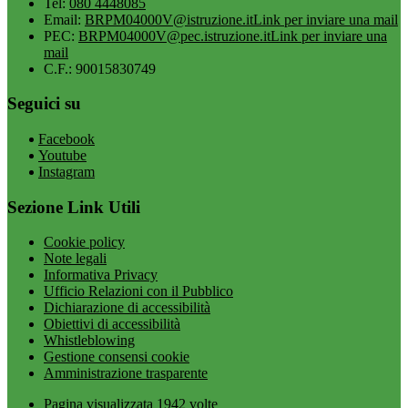
Tel:
080 4448085
Email:
BRPM04000V@istruzione.it
Link per inviare una mail
PEC:
BRPM04000V@pec.istruzione.it
Link per inviare una
mail
C.F.: 90015830749
Seguici su
Facebook
Youtube
Instagram
Sezione Link Utili
Cookie policy
Note legali
Informativa Privacy
Ufficio Relazioni con il Pubblico
Dichiarazione di accessibilità
Obiettivi di accessibilità
Whistleblowing
Gestione consensi cookie
Amministrazione trasparente
Pagina visualizzata
1942
volte