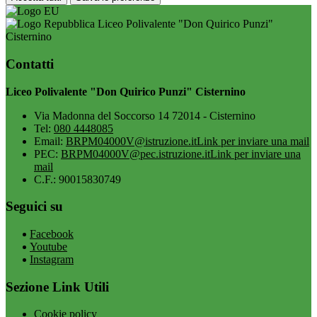
Liceo Polivalente "Don Quirico Punzi"
Cisternino
Contatti
Liceo Polivalente "Don Quirico Punzi" Cisternino
Via Madonna del Soccorso 14 72014 - Cisternino
Tel:
080 4448085
Email:
BRPM04000V@istruzione.it
Link per inviare una mail
PEC:
BRPM04000V@pec.istruzione.it
Link per inviare una
mail
C.F.: 90015830749
Seguici su
Facebook
Youtube
Instagram
Sezione Link Utili
Cookie policy