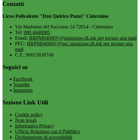
Contatti
Liceo Polivalente "Don Quirico Punzi" Cisternino
Via Madonna del Soccorso 14 72014 - Cisternino
Tel:
080 4448085
Email:
BRPM04000V@istruzione.it
Link per inviare una mail
PEC:
BRPM04000V@pec.istruzione.it
Link per inviare una
mail
C.F.: 90015830749
Seguici su
Facebook
Youtube
Instagram
Sezione Link Utili
Cookie policy
Note legali
Informativa Privacy
Ufficio Relazioni con il Pubblico
Dichiarazione di accessibilità