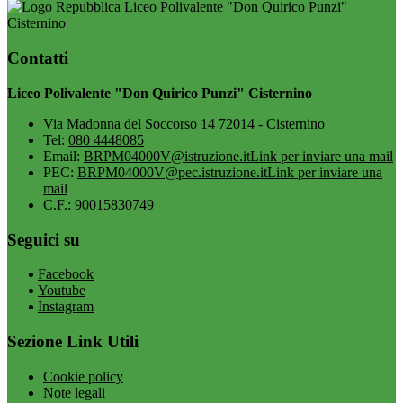
Liceo Polivalente "Don Quirico Punzi"
Cisternino
Contatti
Liceo Polivalente "Don Quirico Punzi" Cisternino
Via Madonna del Soccorso 14 72014 - Cisternino
Tel:
080 4448085
Email:
BRPM04000V@istruzione.it
Link per inviare una mail
PEC:
BRPM04000V@pec.istruzione.it
Link per inviare una
mail
C.F.: 90015830749
Seguici su
Facebook
Youtube
Instagram
Sezione Link Utili
Cookie policy
Note legali