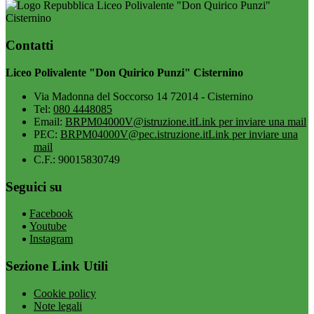
Liceo Polivalente "Don Quirico Punzi"
Cisternino
Contatti
Liceo Polivalente "Don Quirico Punzi" Cisternino
Via Madonna del Soccorso 14 72014 - Cisternino
Tel:
080 4448085
Email:
BRPM04000V@istruzione.it
Link per inviare una mail
PEC:
BRPM04000V@pec.istruzione.it
Link per inviare una
mail
C.F.: 90015830749
Seguici su
Facebook
Youtube
Instagram
Sezione Link Utili
Cookie policy
Note legali