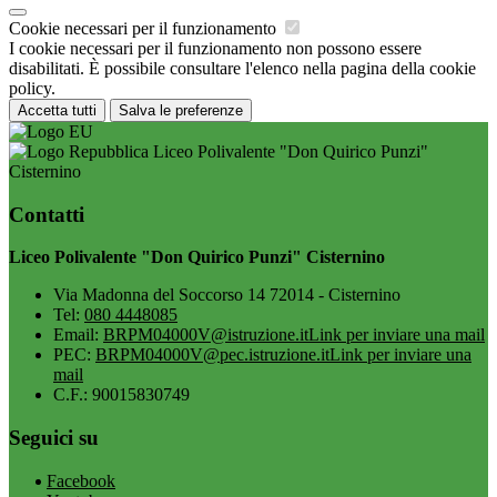
Cookie necessari per il funzionamento
I cookie necessari per il funzionamento non possono essere
disabilitati. È possibile consultare l'elenco nella pagina della cookie
policy.
Accetta tutti
Salva le preferenze
Liceo Polivalente "Don Quirico Punzi"
Cisternino
Contatti
Liceo Polivalente "Don Quirico Punzi" Cisternino
Via Madonna del Soccorso 14 72014 - Cisternino
Tel:
080 4448085
Email:
BRPM04000V@istruzione.it
Link per inviare una mail
PEC:
BRPM04000V@pec.istruzione.it
Link per inviare una
mail
C.F.: 90015830749
Seguici su
Facebook