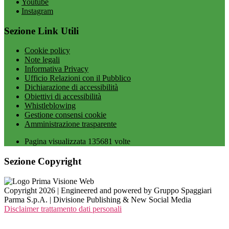
Youtube
Instagram
Sezione Link Utili
Cookie policy
Note legali
Informativa Privacy
Ufficio Relazioni con il Pubblico
Dichiarazione di accessibilità
Obiettivi di accessibilità
Whistleblowing
Gestione consensi cookie
Amministrazione trasparente
Pagina visualizzata
135681
volte
Sezione Copyright
Copyright 2026 | Engineered and powered by Gruppo Spaggiari
Parma S.p.A. | Divisione Publishing & New Social Media
Disclaimer trattamento dati personali