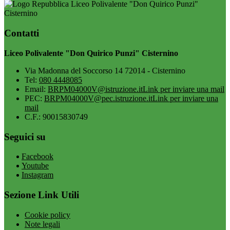
Liceo Polivalente "Don Quirico Punzi"
Cisternino
Contatti
Liceo Polivalente "Don Quirico Punzi" Cisternino
Via Madonna del Soccorso 14 72014 - Cisternino
Tel:
080 4448085
Email:
BRPM04000V@istruzione.it
Link per inviare una mail
PEC:
BRPM04000V@pec.istruzione.it
Link per inviare una
mail
C.F.: 90015830749
Seguici su
Facebook
Youtube
Instagram
Sezione Link Utili
Cookie policy
Note legali