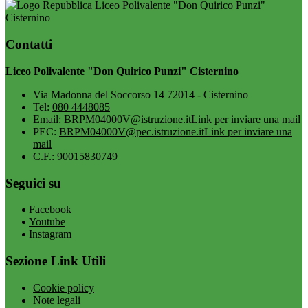
Liceo Polivalente "Don Quirico Punzi"
Cisternino
Contatti
Liceo Polivalente "Don Quirico Punzi" Cisternino
Via Madonna del Soccorso 14 72014 - Cisternino
Tel:
080 4448085
Email:
BRPM04000V@istruzione.it
Link per inviare una mail
PEC:
BRPM04000V@pec.istruzione.it
Link per inviare una
mail
C.F.: 90015830749
Seguici su
Facebook
Youtube
Instagram
Sezione Link Utili
Cookie policy
Note legali