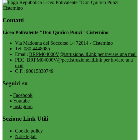
Liceo Polivalente "Don Quirico Punzi"
Cisternino
Contatti
Liceo Polivalente "Don Quirico Punzi" Cisternino
Via Madonna del Soccorso 14 72014 - Cisternino
Tel:
080 4448085
Email:
BRPM04000V@istruzione.it
Link per inviare una mail
PEC:
BRPM04000V@pec.istruzione.it
Link per inviare una
mail
C.F.: 90015830749
Seguici su
Facebook
Youtube
Instagram
Sezione Link Utili
Cookie policy
Note legali