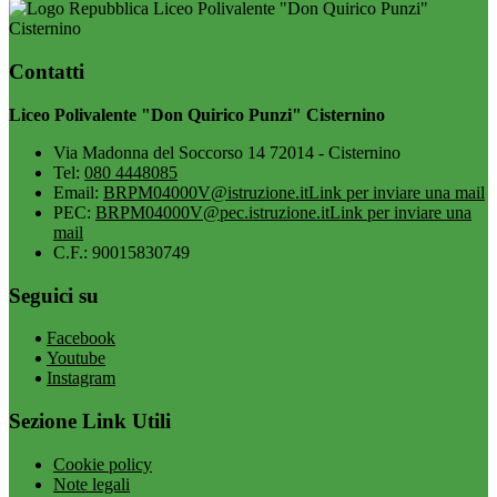
Liceo Polivalente "Don Quirico Punzi"
Cisternino
Contatti
Liceo Polivalente "Don Quirico Punzi" Cisternino
Via Madonna del Soccorso 14 72014 - Cisternino
Tel:
080 4448085
Email:
BRPM04000V@istruzione.it
Link per inviare una mail
PEC:
BRPM04000V@pec.istruzione.it
Link per inviare una
mail
C.F.: 90015830749
Seguici su
Facebook
Youtube
Instagram
Sezione Link Utili
Cookie policy
Note legali