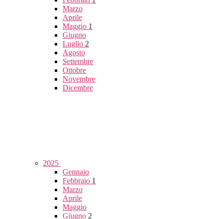
Marzo
Aprile
Maggio
1
Giugno
Luglio
2
Agosto
Settembre
Ottobre
Novembre
Dicembre
2025
Gennaio
Febbraio
1
Marzo
Aprile
Maggio
Giugno
2