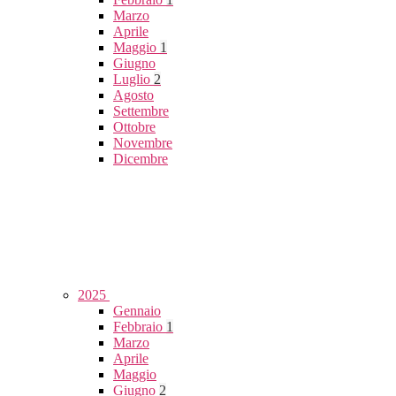
Marzo
Aprile
Maggio
1
Giugno
Luglio
2
Agosto
Settembre
Ottobre
Novembre
Dicembre
2025
Gennaio
Febbraio
1
Marzo
Aprile
Maggio
Giugno
2