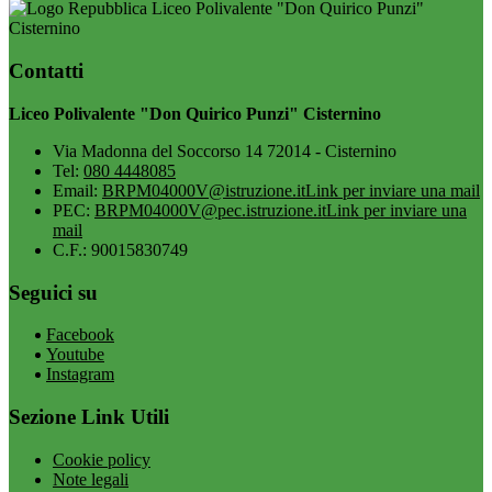
Liceo Polivalente "Don Quirico Punzi"
Cisternino
Contatti
Liceo Polivalente "Don Quirico Punzi" Cisternino
Via Madonna del Soccorso 14 72014 - Cisternino
Tel:
080 4448085
Email:
BRPM04000V@istruzione.it
Link per inviare una mail
PEC:
BRPM04000V@pec.istruzione.it
Link per inviare una
mail
C.F.: 90015830749
Seguici su
Facebook
Youtube
Instagram
Sezione Link Utili
Cookie policy
Note legali