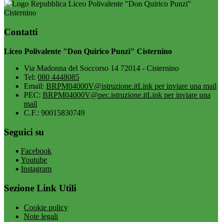
Liceo Polivalente "Don Quirico Punzi"
Cisternino
Contatti
Liceo Polivalente "Don Quirico Punzi" Cisternino
Via Madonna del Soccorso 14 72014 - Cisternino
Tel:
080 4448085
Email:
BRPM04000V@istruzione.it
Link per inviare una mail
PEC:
BRPM04000V@pec.istruzione.it
Link per inviare una
mail
C.F.: 90015830749
Seguici su
Facebook
Youtube
Instagram
Sezione Link Utili
Cookie policy
Note legali