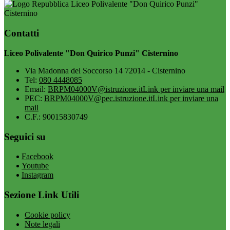
Liceo Polivalente "Don Quirico Punzi"
Cisternino
Contatti
Liceo Polivalente "Don Quirico Punzi" Cisternino
Via Madonna del Soccorso 14 72014 - Cisternino
Tel:
080 4448085
Email:
BRPM04000V@istruzione.it
Link per inviare una mail
PEC:
BRPM04000V@pec.istruzione.it
Link per inviare una
mail
C.F.: 90015830749
Seguici su
Facebook
Youtube
Instagram
Sezione Link Utili
Cookie policy
Note legali