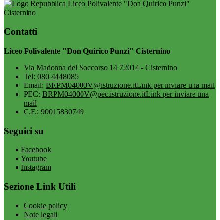
Liceo Polivalente "Don Quirico Punzi"
Cisternino
Contatti
Liceo Polivalente "Don Quirico Punzi" Cisternino
Via Madonna del Soccorso 14 72014 - Cisternino
Tel:
080 4448085
Email:
BRPM04000V@istruzione.it
Link per inviare una mail
PEC:
BRPM04000V@pec.istruzione.it
Link per inviare una
mail
C.F.: 90015830749
Seguici su
Facebook
Youtube
Instagram
Sezione Link Utili
Cookie policy
Note legali