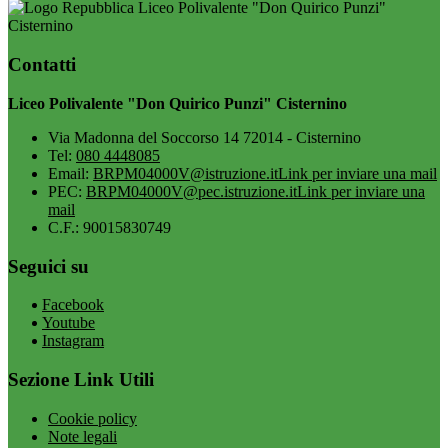
Liceo Polivalente "Don Quirico Punzi"
Cisternino
Contatti
Liceo Polivalente "Don Quirico Punzi" Cisternino
Via Madonna del Soccorso 14 72014 - Cisternino
Tel:
080 4448085
Email:
BRPM04000V@istruzione.it
Link per inviare una mail
PEC:
BRPM04000V@pec.istruzione.it
Link per inviare una
mail
C.F.: 90015830749
Seguici su
Facebook
Youtube
Instagram
Sezione Link Utili
Cookie policy
Note legali