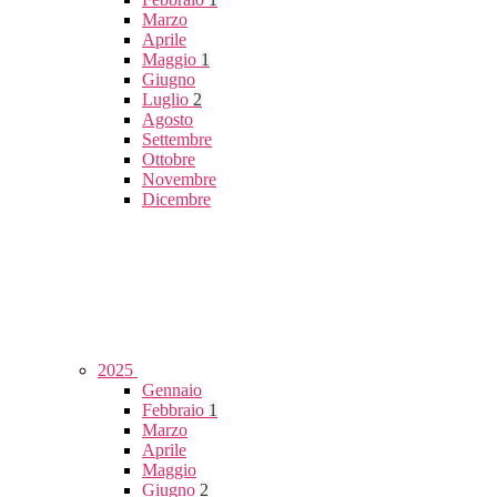
Marzo
Aprile
Maggio
1
Giugno
Luglio
2
Agosto
Settembre
Ottobre
Novembre
Dicembre
2025
Gennaio
Febbraio
1
Marzo
Aprile
Maggio
Giugno
2