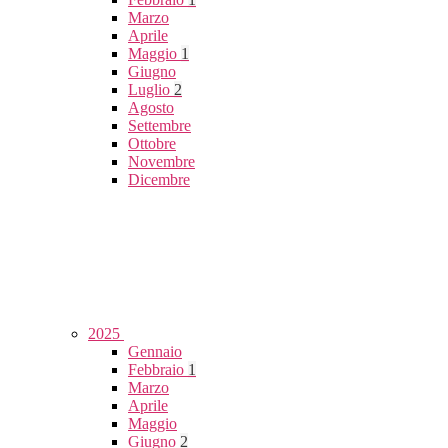
Marzo
Aprile
Maggio
1
Giugno
Luglio
2
Agosto
Settembre
Ottobre
Novembre
Dicembre
2025
Gennaio
Febbraio
1
Marzo
Aprile
Maggio
Giugno
2