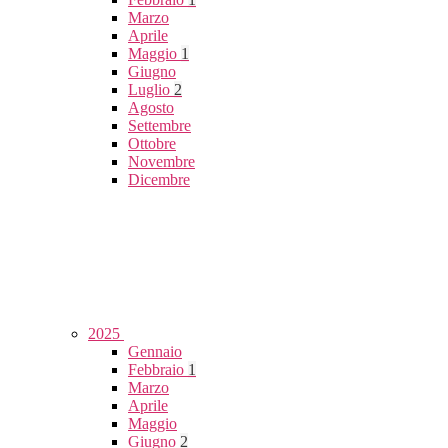
Marzo
Aprile
Maggio
1
Giugno
Luglio
2
Agosto
Settembre
Ottobre
Novembre
Dicembre
2025
Gennaio
Febbraio
1
Marzo
Aprile
Maggio
Giugno
2