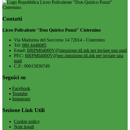
Liceo Polivalente "Don Quirico Punzi"
Cisternino
Contatti
Liceo Polivalente "Don Quirico Punzi" Cisternino
Via Madonna del Soccorso 14 72014 - Cisternino
Tel:
080 4448085
Email:
BRPM04000V@istruzione.it
Link per inviare una mail
PEC:
BRPM04000V@pec.istruzione.it
Link per inviare una
mail
C.F.: 90015830749
Seguici su
Facebook
Youtube
Instagram
Sezione Link Utili
Cookie policy
Note legali