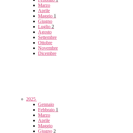
Marzo
Aprile
Maggio
1
Giugno
Luglio
2
Agosto
Settembre
Ottobre
Novembre
Dicembre
2025
Gennaio
Febbraio
1
Marzo
Aprile
Maggio
Giugno
2