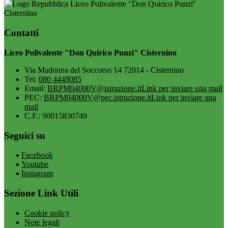
Liceo Polivalente "Don Quirico Punzi"
Cisternino
Contatti
Liceo Polivalente "Don Quirico Punzi" Cisternino
Via Madonna del Soccorso 14 72014 - Cisternino
Tel:
080 4448085
Email:
BRPM04000V@istruzione.it
Link per inviare una mail
PEC:
BRPM04000V@pec.istruzione.it
Link per inviare una
mail
C.F.: 90015830749
Seguici su
Facebook
Youtube
Instagram
Sezione Link Utili
Cookie policy
Note legali