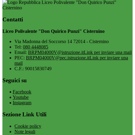
Liceo Polivalente "Don Quirico Punzi"
Cisternino
Contatti
Liceo Polivalente "Don Quirico Punzi" Cisternino
Via Madonna del Soccorso 14 72014 - Cisternino
Tel:
080 4448085
Email:
BRPM04000V@istruzione.it
Link per inviare una mail
PEC:
BRPM04000V@pec.istruzione.it
Link per inviare una
mail
C.F.: 90015830749
Seguici su
Facebook
Youtube
Instagram
Sezione Link Utili
Cookie policy
Note legali