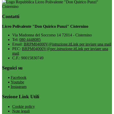
Liceo Polivalente "Don Quirico Punzi"
Cisternino
Contatti
Liceo Polivalente "Don Quirico Punzi" Cisternino
Via Madonna del Soccorso 14 72014 - Cisternino
Tel:
080 4448085
Email:
BRPM04000V@istruzione.it
Link per inviare una mail
PEC:
BRPM04000V@pec.istruzione.it
Link per inviare una
mail
C.F.: 90015830749
Seguici su
Facebook
Youtube
Instagram
Sezione Link Utili
Cookie policy
Note legali