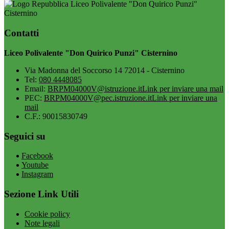
Liceo Polivalente "Don Quirico Punzi"
Cisternino
Contatti
Liceo Polivalente "Don Quirico Punzi" Cisternino
Via Madonna del Soccorso 14 72014 - Cisternino
Tel:
080 4448085
Email:
BRPM04000V@istruzione.it
Link per inviare una mail
PEC:
BRPM04000V@pec.istruzione.it
Link per inviare una
mail
C.F.: 90015830749
Seguici su
Facebook
Youtube
Instagram
Sezione Link Utili
Cookie policy
Note legali