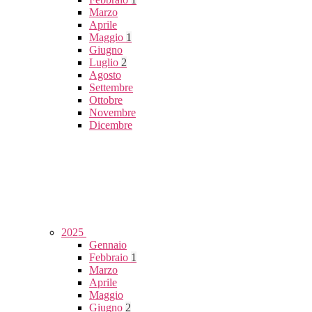
Marzo
Aprile
Maggio
1
Giugno
Luglio
2
Agosto
Settembre
Ottobre
Novembre
Dicembre
2025
Gennaio
Febbraio
1
Marzo
Aprile
Maggio
Giugno
2